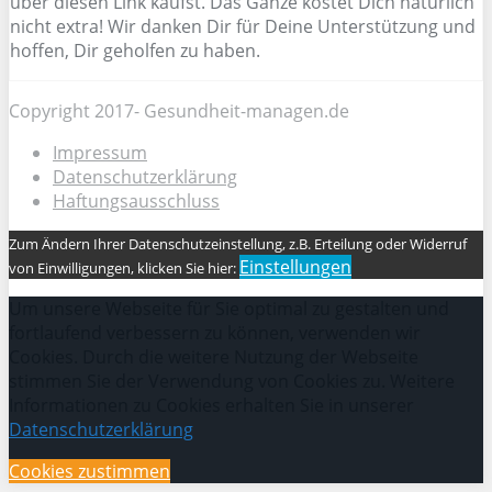
über diesen Link kaufst. Das Ganze kostet Dich natürlich
nicht extra! Wir danken Dir für Deine Unterstützung und
hoffen, Dir geholfen zu haben.
Copyright 2017- Gesundheit-managen.de
Impressum
Datenschutzerklärung
Haftungsausschluss
Zum Ändern Ihrer Datenschutzeinstellung, z.B. Erteilung oder Widerruf
Einstellungen
von Einwilligungen, klicken Sie hier:
Um unsere Webseite für Sie optimal zu gestalten und
fortlaufend verbessern zu können, verwenden wir
Cookies. Durch die weitere Nutzung der Webseite
stimmen Sie der Verwendung von Cookies zu. Weitere
Informationen zu Cookies erhalten Sie in unserer
Datenschutzerklärung
Cookies zustimmen