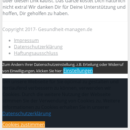
über diesen Link kaufst. Das Ganze kostet Dich natürlich
nicht extra! Wir danken Dir für Deine Unterstützung und
hoffen, Dir geholfen zu haben.
Copyright 2017- Gesundheit-managen.de
Impressum
Datenschutzerklärung
Haftungsausschluss
Zum Ändern Ihrer Datenschutzeinstellung, z.B. Erteilung oder Widerruf
Einstellungen
von Einwilligungen, klicken Sie hier:
Um unsere Webseite für Sie optimal zu gestalten und
fortlaufend verbessern zu können, verwenden wir
Cookies. Durch die weitere Nutzung der Webseite
stimmen Sie der Verwendung von Cookies zu. Weitere
Informationen zu Cookies erhalten Sie in unserer
Datenschutzerklärung
Cookies zustimmen