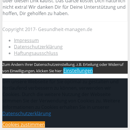
über diesen Link kaufst. Das Ganze kostet Dich natürlich
nicht extra! Wir danken Dir für Deine Unterstützung und
hoffen, Dir geholfen zu haben.
Copyright 2017- Gesundheit-managen.de
Impressum
Datenschutzerklärung
Haftungsausschluss
Zum Ändern Ihrer Datenschutzeinstellung, z.B. Erteilung oder Widerruf
Einstellungen
von Einwilligungen, klicken Sie hier:
Um unsere Webseite für Sie optimal zu gestalten und
fortlaufend verbessern zu können, verwenden wir
Cookies. Durch die weitere Nutzung der Webseite
stimmen Sie der Verwendung von Cookies zu. Weitere
Informationen zu Cookies erhalten Sie in unserer
Datenschutzerklärung
Cookies zustimmen