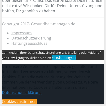
über diesen Link kaufst. Das Ganze kostet Dich natürlich
nicht extra! Wir danken Dir für Deine Unterstützung und
hoffen, Dir geholfen zu haben.
Copyright 2017- Gesundheit-managen.de
Impressum
Datenschutzerklärung
Haftungsausschluss
Zum Ändern Ihrer Datenschutzeinstellung, z.B. Erteilung oder Widerruf
Einstellungen
von Einwilligungen, klicken Sie hier:
Um unsere Webseite für Sie optimal zu gestalten und
fortlaufend verbessern zu können, verwenden wir
Cookies. Durch die weitere Nutzung der Webseite
stimmen Sie der Verwendung von Cookies zu. Weitere
Informationen zu Cookies erhalten Sie in unserer
Datenschutzerklärung
Cookies zustimmen