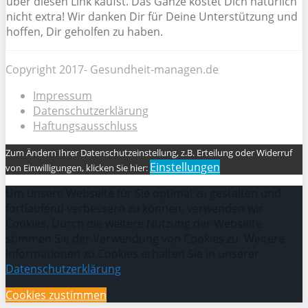
über diesen Link kaufst. Das Ganze kostet Dich natürlich
nicht extra! Wir danken Dir für Deine Unterstützung und
hoffen, Dir geholfen zu haben.
Copyright 2017- Gesundheit-managen.de
Impressum
Datenschutzerklärung
Haftungsausschluss
Zum Ändern Ihrer Datenschutzeinstellung, z.B. Erteilung oder Widerruf
Einstellungen
von Einwilligungen, klicken Sie hier:
Um unsere Webseite für Sie optimal zu gestalten und
fortlaufend verbessern zu können, verwenden wir
Cookies. Durch die weitere Nutzung der Webseite
stimmen Sie der Verwendung von Cookies zu. Weitere
Informationen zu Cookies erhalten Sie in unserer
Datenschutzerklärung
Cookies zustimmen