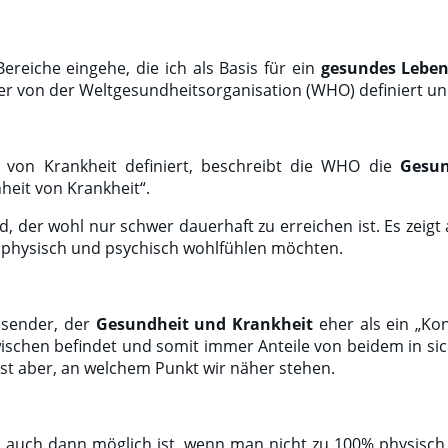
ereiche eingehe, die ich als Basis für ein
gesundes Lebe
r von der Weltgesundheitsorganisation (WHO) definiert und 
t von Krankheit definiert, beschreibt die WHO die
Gesun
heit von Krankheit“.
nd, der wohl nur schwer dauerhaft zu erreichen ist. Es zeig
m physisch und psychisch wohlfühlen möchten.
ssender, der
Gesundheit und Krankheit
eher als ein „Ko
schen befindet und somit immer Anteile von beidem in sich
ist aber, an welchem Punkt wir näher stehen.
n auch dann möglich ist, wenn man nicht zu 100% physisch 