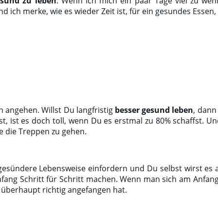
esund zu leben
. Wenn ich mich ein paar Tage viel zu we
 ich merke, wie es wieder Zeit ist, für ein gesundes Esse
h angehen. Willst Du langfristig
besser gesund leben
, dann
, ist es doch toll, wenn Du es erstmal zu 80% schaffst. U
pe die Treppen zu gehen.
gesündere Lebensweise einfordern und Du selbst wirst es 
fang Schritt für Schritt machen. Wenn man sich am Anfang z
es überhaupt richtig angefangen hat.