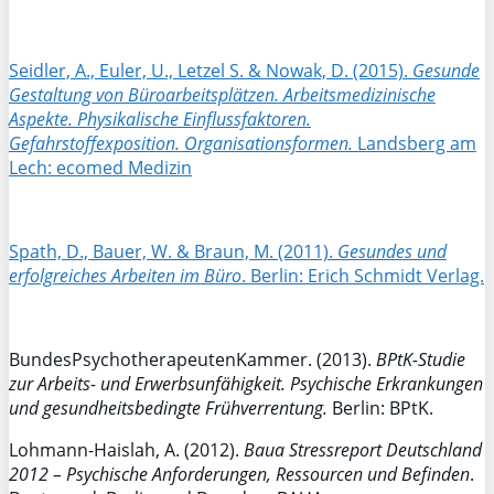
Seidler, A., Euler, U., Letzel S. & Nowak, D. (2015).
Gesunde
Gestaltung von Büroarbeitsplätzen. Arbeitsmedizinische
Aspekte. Physikalische Einflussfaktoren.
Gefahrstoffexposition. Organisationsformen.
Landsberg am
Lech: ecomed Medizin
Spath, D., Bauer, W. & Braun, M. (2011).
Gesundes und
erfolgreiches Arbeiten im Büro
. Berlin: Erich Schmidt Verlag.
BundesPsychotherapeutenKammer. (2013).
BPtK-Studie
zur Arbeits- und Erwerbsunfähigkeit. Psychische Erkrankungen
und gesundheitsbedingte Frühverrentung.
Berlin: BPtK.
Lohmann-Haislah, A. (2012).
Baua
Stressreport Deutschland
2012 – Psychische Anforderungen, Ressourcen und Befinden
.