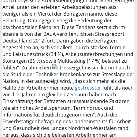
durch physische Arbeitsbedingungen nur einen geringen
Anteil unter den erlebten Arbeitsbelastungen aus;
weniger als ein Viertel der Befragten nannte diese
Belastung. Dahingegen stieg die Bedeutung der
psychosozialen Faktoren. Diese Tendenz setzt sich im
ebenfalls von der BAuA veröffentlichten Stressreport
Deutschland 2012 fort. Darin gaben die befragten
Angestellten an, sich vor allem „durch starken Termin-
und Leistungsdruck (34 %), Arbeitsunterbrechungen und
Störungen (26 %) sowie Multitasking (17 %) belastet zu
fühlen“. Zu ähnlichen
Ergebnissen kommt auch
die Studie der Techniker Krankenkasse zur Stresslage der
Nation, in der aufgezeigt wird, „dass sich mehr als die
Hälfte der Arbeitnehmer heute
gestresster
fühlt als noch
vor drei Jahren. Im gleichen Zeitraum haben nach
Einschätzung der Befragten stressauslösende Faktoren
wie ein hohes Arbeitspensum, Termindruck und
Informationsflut deutlich zugenommen“. Auch die
Erwerbstätigenbefragung des Landesinstituts für Arbeit
und Gesundheit des Landes Nordrhein-Westfalen fand
heraus, dass sich die befragten Arbeitnehmer am